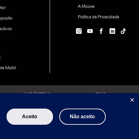
A Moove
tor
Política de Privacidade
opósito
áulicos
e
s
nte Mobil
INDÚSTRIA
FAQ
Aceito
Não aceito
ção.Todas as marcas Mobil utilizadas neste site
pecialidades S.A., ou uma de suas subsidiárias,