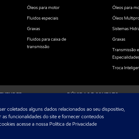
Óleos para motor
Óleos para mo
Fluidos especiais
Óleos Multipr
Graxas
Sistemas Hidr
Fluidos para caixa de
Graxas
transmissão
Transmissão 
Especialidade
Troca Intelige
REVENDER
DÚVIDAS E CONTATO
er coletados alguns dados relacionados ao seu dispositivo,
 as funcionalidades do site e fornecer conteúdos
tes e Especialidades S.A. Proibida reprodução ou distribuição sem autoriza
tion ou uma de suas subsidiárias, utilizadas pela Cosan Lubrificantes e Es
 cookies acesse a nossa
Política de Privacidade
s S.A.) é a distribuidora autorizada dos lubrificantes Mobil no Brasil.