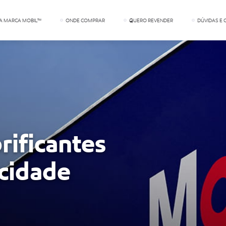
A MARCA MOBIL™
ONDE COMPRAR
QUERO REVENDER
DÚVIDAS E
rificantes
cidade