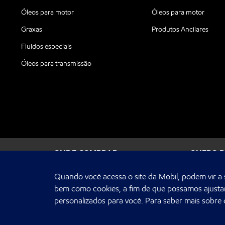
Óleos para motor
Óleos para motor
Graxas
Produtos Ancilares
Fluidos especiais
Óleos para transmissão
ONDE COMPRAR
QUERO 
Quando você acessa o site da Mobil, podem vir a s
bem como cookies, a fim de que possamos ajustar
© 2026. Todos os direitos reservados a Cosan Lubrifican
são marcas ou marcas registradas da Exxon Mobil Corpora
personalizados para você. Para saber mais sobre
sob licença. A Moove (Cosan Lubrificantes e Especialidade