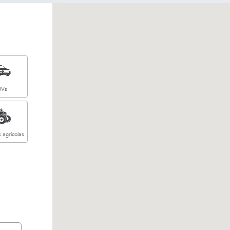
UVs
 agrícolas